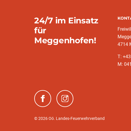
24/7 im Einsatz
KONT
für
Freiwi
Megge
Meggenhofen!
4714 
T: +43
M: 041
(neues Fenster)
(neues Fenster)
© 2026 Oö. Landes-Feuerwehrverband