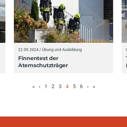
22.09.2024 / Übung und Ausbildung
Finnentest der
Atemschutzträger
«
‹
1
2
3
4
5
6
›
»
(aktuell)