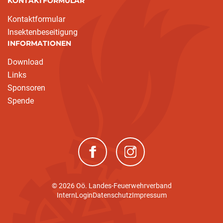
KONTAKTFORMULAR
Kontaktformular
Insektenbeseitigung
INFORMATIONEN
Download
Links
Sponsoren
Spende
(neues Fenster)
(neues Fenster)
© 2026 Oö. Landes-Feuerwehrverband
Intern
Login
Datenschutz
Impressum