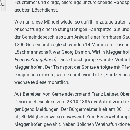
Feuereimer und einige, allerdings unzureichende Handspr
geübten Löschdienst
.
Wie nun diese Mängel wieder so auffällig zutage traten
Anschaffung einer leistungsfähigen Fahrspritze laut und 
der Gemeindebeschluss zum Ankauf einer fahrbaren Sa
1200 Gulden und zugleich wurden 14 Mann zum Löschdi
Löschmannschaft war Georg Dämon, Wirt in Meggenhof
Feuerwehrtagebuch).
Diese Löschgruppe war der Vorläufe
Meggenhofen. Der Transport der Spritze erfolgte mit Pfe
einspannen musste, wurde durch eine Tafel „Spritzenbe
wechselte diese monatlich.
Auf Betreiben von Gemeindevorstand Franz Leitner, Oberb
Gemeindebeschluss vom 28.10.1886 der Aufruf zum freiwil
genügend Meldungen. Der Bürgermeister hielt am 30.11
ab, 30 Mitglieder waren anwesend. Zum Feuerwehrhauptm
Meggenhofen gewählt. Neben üblichen Vereinsfunktionen (