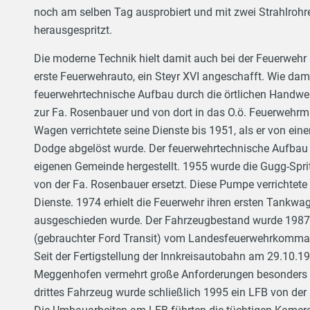
noch am selben Tag ausprobiert und mit zwei Strahlrohr
herausgespritzt.
Die moderne Technik hielt damit auch bei der Feuerweh
erste Feuerwehrauto, ein Steyr XVI angeschafft. Wie dama
feuerwehrtechnische Aufbau durch die örtlichen Handwer
zur Fa. Rosenbauer und von dort in das O.ö. Feuerwehrmus
Wagen verrichtete seine Dienste bis 1951, als er von ei
Dodge abgelöst wurde. Der feuerwehrtechnische Aufbau 
eigenen Gemeinde hergestellt. 1955 wurde die Gugg-Spri
von der Fa. Rosenbauer ersetzt. Diese Pumpe verrichtete b
Dienste. 1974 erhielt die Feuerwehr ihren ersten Tan
ausgeschieden wurde. Der Fahrzeugbestand wurde 1987 
(gebrauchter Ford Transit) vom Landesfeuerwehrkomman
Seit der Fertigstellung der Innkreisautobahn am 29.10.
Meggenhofen vermehrt große Anforderungen besonders be
drittes Fahrzeug wurde schließlich 1995 ein LFB von de