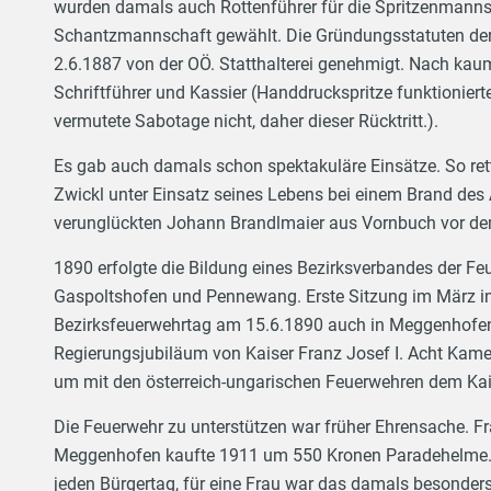
wurden damals auch Rottenführer für die Spritzenmann
Schantzmannschaft gewählt. Die Gründungsstatuten d
2.6.1887 von der OÖ. Statthalterei genehmigt. Nach ka
Schriftführer und Kassier (Handdruckspritze funktioniert
vermutete Sabotage nicht, daher dieser Rücktritt.).
Es gab auch damals schon spektakuläre Einsätze. So r
Zwickl unter Einsatz seines Lebens bei einem Brand de
verunglückten Johann Brandlmaier aus Vornbuch vor de
1890 erfolgte die Bildung eines Bezirksverbandes der 
Gaspoltshofen und Pennewang. Erste Sitzung im März in
Bezirksfeuerwehrtag am 15.6.1890 auch in Meggenhofen
Regierungsjubiläum von Kaiser Franz Josef I. Acht Kam
um mit den österreich-ungarischen Feuerwehren dem Kais
Die Feuerwehr zu unterstützen war früher Ehrensache. Fr
Meggenhofen kaufte 1911 um 550 Kronen Paradehelme. D
jeden Bürgertag, für eine Frau war das damals besonders