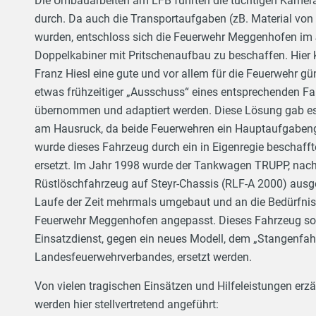
Die Umbauarbeiten am LFB führten die tüchtigen Kamer
durch. Da auch die Transportaufgaben (zB. Material von o
wurden, entschloss sich die Feuerwehr Meggenhofen im
Doppelkabiner mit Pritschenaufbau zu beschaffen. Hier
Franz Hiesl eine gute und vor allem für die Feuerwehr g
etwas frühzeitiger „Ausschuss“ eines entsprechenden F
übernommen und adaptiert werden. Diese Lösung gab es 
am Hausruck, da beide Feuerwehren ein Hauptaufgabeng
wurde dieses Fahrzeug durch ein in Eigenregie beschaf
ersetzt. Im Jahr 1998 wurde der Tankwagen TRUPP, nach
Rüstlöschfahrzeug auf Steyr-Chassis (RLF-A 2000) ausg
Laufe der Zeit mehrmals umgebaut und an die Bedürfni
Feuerwehr Meggenhofen angepasst. Dieses Fahrzeug sol
Einsatzdienst, gegen ein neues Modell, dem „Stangenfah
Landesfeuerwehrverbandes, ersetzt werden.
Von vielen tragischen Einsätzen und Hilfeleistungen erz
werden hier stellvertretend angeführt: