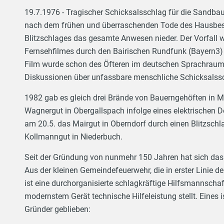
19.7.1976 - Tragischer Schicksalsschlag für die Sandbau
nach dem frühen und überraschenden Tode des Hausbesit
Blitzschlages das gesamte Anwesen nieder. Der Vorfall w
Fernsehfilmes durch den Bairischen Rundfunk (Bayern3) u
Film wurde schon des Öfteren im deutschen Sprachraum 
Diskussionen über unfassbare menschliche Schicksalssc
1982 gab es gleich drei Brände von Bauerngehöften in 
Wagnergut in Obergallspach infolge eines elektrischen D
am 20.5. das Mairgut in Oberndorf durch einen Blitzsch
Kollmanngut in Niederbuch.
Seit der Gründung von nunmehr 150 Jahren hat sich das 
Aus der kleinen Gemeindefeuerwehr, die in erster Linie d
ist eine durchorganisierte schlagkräftige Hilfsmannscha
modernstem Gerät technische Hilfeleistung stellt. Eines 
Gründer geblieben: