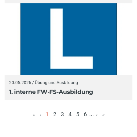
20.05.2026 / Übung und Ausbildung
1. interne FW-FS-Ausbildung
...
«
‹
1
2
3
4
5
6
›
»
(aktuell)