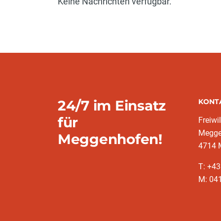
Keine Nachrichten verfügbar.
24/7 im Einsatz
KONT
für
Freiwi
Megge
Meggenhofen!
4714 
T: +43
M: 041