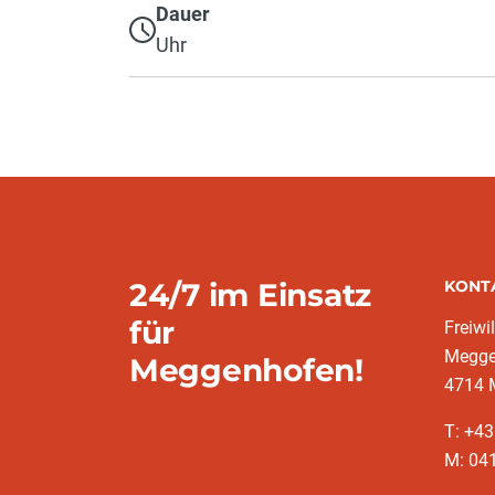
Dauer
Uhr
24/7 im Einsatz
KONT
für
Freiwi
Megge
Meggenhofen!
4714 
T: +43
M: 041