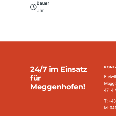
Dauer
Uhr
24/7 im Einsatz
KONT
für
Freiwi
Megge
Meggenhofen!
4714 
T: +43
M: 041