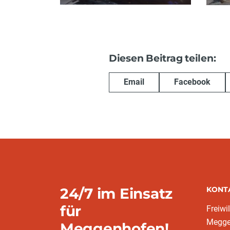
Diesen Beitrag teilen:
Email
Facebook
24/7 im Einsatz
KONT
für
Freiwi
Megge
Meggenhofen!