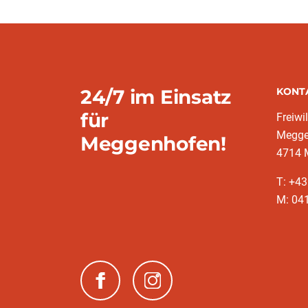
24/7 im Einsatz
KONT
für
Freiwi
Megge
Meggenhofen!
4714 
T: +43
M: 041
(neues Fenster)
(neues Fenster)