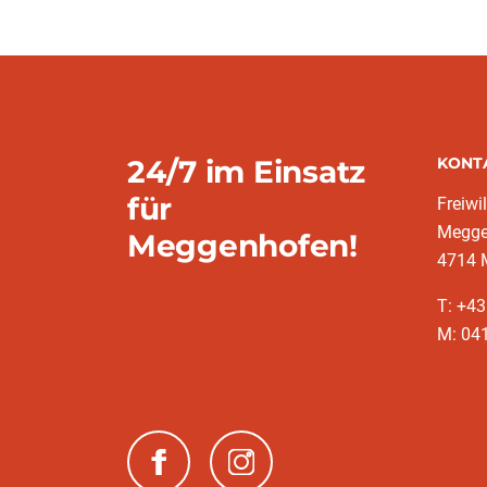
24/7 im Einsatz
KONT
für
Freiwi
Megge
Meggenhofen!
4714 
T: +43
M: 041
(neues Fenster)
(neues Fenster)