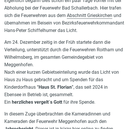
Eigentlich begann dies schon ein paar Tage vorher mit der
Abholung bei der Feuerwehr Bad Schallerbach. Hier trafen
sich die Feuerwehren aus dem
Abschnitt Grieskirchen
und
übernahmen im Beisein von Bezirksfeuerwehrkommandant
Hans-Peter Schiffelhumer das Licht.
Am 24. Dezember zeitig in der Früh startete dann die
Verteilung, unterstützt durch die Feuerwehren Roitham und
Wilhelmsberg, im gesamten Gemeindegebiet von
Meggenhofen.
Nach einer kurzen Gebietseinteilung wurde das Licht von
Haus zu Haus gebracht und um Spenden für das
Kinderdorfhaus “
Haus St. Florian
”, das seit 2024 in
Ebensee in Betrieb ist, gesammelt.
Ein
herzliches vergelt´s Gott
für ihre Spende.
In diesem Zuge überbrachten die Kameradinnen und
Kameraden der Feuerwehr Meggenhofen auch den
Jahresbericht
. Dieser ist in kürze hier online zu finden.