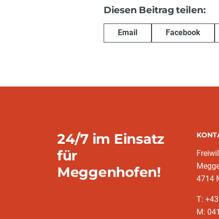
Diesen Beitrag teilen:
Email
Facebook
24/7 im Einsatz
KONT
für
Freiwi
Megge
Meggenhofen!
4714 
T: +43
M: 041